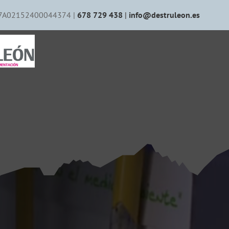
7A02152400044374 |
678 729 438
|
info@destruleon.es