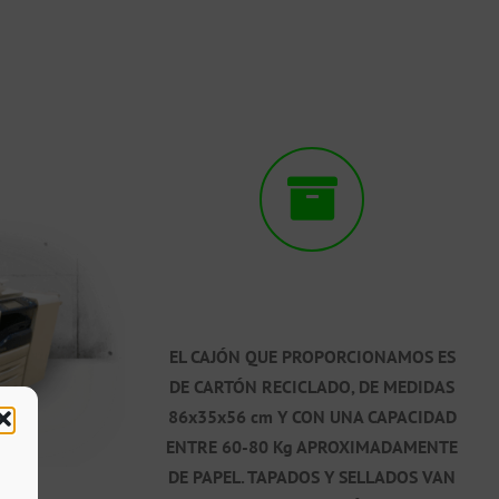
.
EL CAJÓN QUE PROPORCIONAMOS ES
DE CARTÓN RECICLADO,
DE MEDIDAS
86x35x56 cm Y CON UNA CAPACIDAD
ENTRE 60-80 Kg APROXIMADAMENTE
DE PAPEL. TAPADOS Y SELLADOS VAN