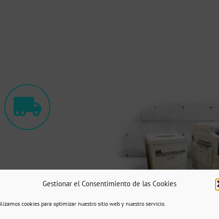
·
OS EN TU NEGOCIO,
LOS
Gestionar el Consentimiento de las Cookies
OS QUE NO PUEDES TIRAR
 CONTENEDOR AZUL
ilizamos cookies para optimizar nuestro sitio web y nuestro servicio.